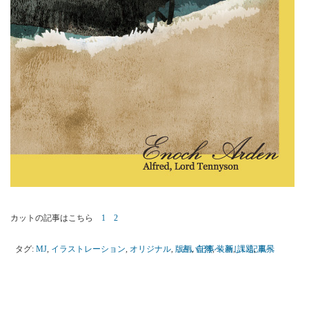
カットの記事はこちら
1
2
タグ:
MJ
,
イラストレーション
,
オリジナル
,
版画
古い記事へ
,
自然
,
装画
新しい記事へ
,
課題
,
風景