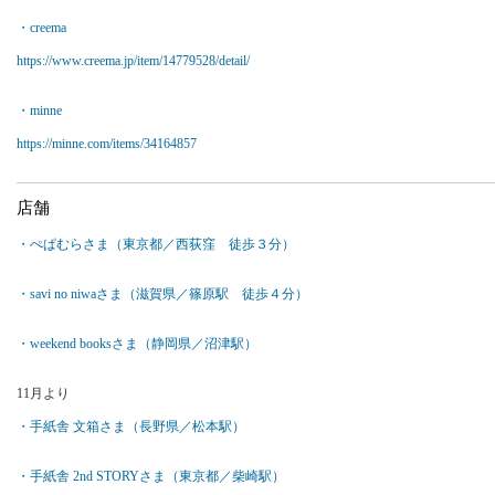
・creema
https://www.creema.jp/item/14779528/detail/
・minne
https://minne.com/items/34164857
店舗
・ぺぱむらさま（東京都／西荻窪 徒歩３分）
・savi no niwaさま（滋賀県／篠原駅 徒歩４分）
・weekend booksさま（静岡県／沼津駅）
11月より
・手紙舎 文箱さま（長野県／松本駅）
・手紙舎 2nd STORYさま（東京都／柴崎駅）