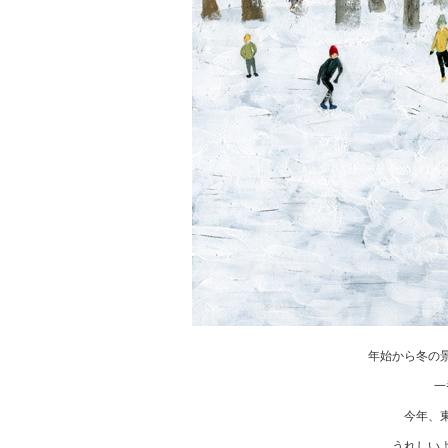
年始から冬の
一
今年、
うれしい