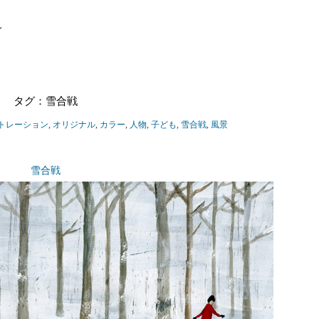
タグ：雪合戦
トレーション
,
オリジナル
,
カラー
,
人物
,
子ども
,
雪合戦
,
風景
雪合戦